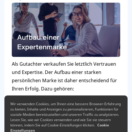
Als Gutachter verkaufen Sie letztlich Vertrauen
und Expertise. Der Aufbau einer starken
persönlichen Marke ist daher entscheidend für
Ihren Erfolg. Dazu gehören:
Konsistente visuelle Identität
: Logo,
Wir verwenden Cookies, um Ihnen eine bessere Browser-Erfahrung
Farben, Typografie und Bildsprache, die
zu bieten, Inhalte und Anzeigen zu personalisieren, Funktionen für
soziale Medien bereitzustellen und unseren Traffic zu analysieren.
Professionalität und Vertrauenswürdigkeit
Lesen Sie, wie wir Cookies verwenden und wie Sie sie steuern
ausstrahlen
können, indem Sie auf Cookie-Einstellungen klicken.
Cookie
Einstellungen