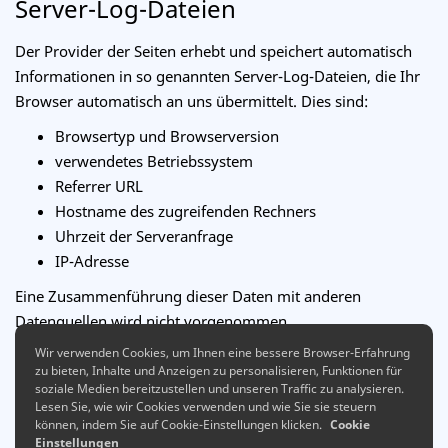
Server-Log-Dateien
Der Provider der Seiten erhebt und speichert automatisch
Informationen in so genannten Server-Log-Dateien, die Ihr
Browser automatisch an uns übermittelt. Dies sind:
Browsertyp und Browserversion
verwendetes Betriebssystem
Referrer URL
Hostname des zugreifenden Rechners
Uhrzeit der Serveranfrage
IP-Adresse
Eine Zusammenführung dieser Daten mit anderen
Datenquellen wird nicht vorgenommen.
Wir verwenden Cookies, um Ihnen eine bessere Browser-Erfahrung
Die Erfassung dieser Daten erfolgt auf Grundlage von Art. 6
zu bieten, Inhalte und Anzeigen zu personalisieren, Funktionen für
Abs. 1 lit. f DSGVO. Der Websitebetreiber hat ein
soziale Medien bereitzustellen und unseren Traffic zu analysieren.
berechtigtes Interesse an der technisch fehlerfreien
Lesen Sie, wie wir Cookies verwenden und wie Sie sie steuern
können, indem Sie auf Cookie-Einstellungen klicken.
Cookie
Darstellung und der Optimierung seiner Website – hierzu
Einstellungen