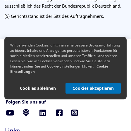
ausschließlich das Recht der Bundesrepublik Deutschland.
(5) Gerichtsstand ist der Sitz des Auftragnehmers.
Wir verwenden Cookies, um Ihnen eine bessere Browser-Erfahrung
zu bieten, Inhalte und Anzeigen zu personalisieren, Funktionen für
soziale Medien bereitzustellen und unseren Traffic zu analysieren.
Lesen Sie, wie wir Cookies verwenden und wie Sie sie steuern
können, indem Sie auf Cookie-Einstellungen klicken.
Cookie
Einstellungen
Wir helfen Immobiliensachverständigen mithilfe von
Online-Werbung eine planbare Auftragslage zu realisieren.
Cookies ablehnen
Cookies akzeptieren
Folgen Sie uns auf
Links