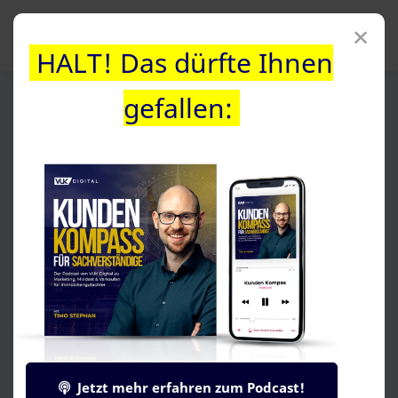
✕
HALT! Das dürfte Ihnen
gefallen:
Wirkungsvolles Online-
Marketing für Gutachter und
Sachverständige: So
gewinnen Sie Kunden im
digitalen Zeitalter
Jetzt mehr erfahren zum Podcast!