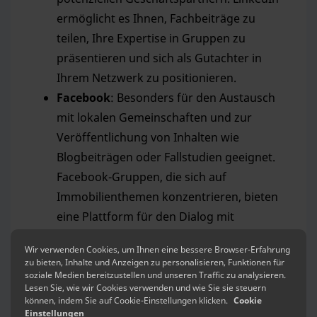
ermöglicht es Ihnen, Fachbeiträge zu
teilen, Ihre Expertise in Gruppen zu
präsentieren und sich als Gutachter in
Ihrem Netzwerk zu positionieren.
Facebook
: Besonders für den Austausch
mit lokalen Gemeinschaften und zur
Veröffentlichung von Inhalten wie
Blogbeiträgen oder Fallstudien geeignet.
Facebook-Gruppen, die sich auf
Immobilienthemen konzentrieren, bieten
eine Plattform für den Dialog mit
Interessenten.
Wir verwenden Cookies, um Ihnen eine bessere Browser-Erfahrung
Instagram
: Auch wenn Instagram als
zu bieten, Inhalte und Anzeigen zu personalisieren, Funktionen für
visuell geprägte Plattform gilt, kann sie bei
soziale Medien bereitzustellen und unseren Traffic zu analysieren.
Lesen Sie, wie wir Cookies verwenden und wie Sie sie steuern
der Präsentation von Projekten,
können, indem Sie auf Cookie-Einstellungen klicken.
Cookie
Einstellungen
Immobilienbildern oder Vorher-Nachher-