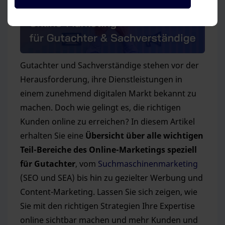
Gutachter und Sachverständige stehen vor der
Herausforderung, ihre Dienstleistungen in
einem zunehmend digitalen Markt bekannt zu
machen. Doch wie gelingt es, die richtigen
Kunden online zu erreichen? In diesem Artikel
erhalten Sie eine
Übersicht über alle wichtigen
Teil-Bereiche des Online-Marketings speziell
für Gutachter
, vom
Suchmaschinenmarketing
(SEO und SEA) bis hin zu gezielter Werbung und
Content-Marketing. Lassen Sie sich zeigen, wie
Sie mit den richtigen Strategien Ihre Expertise
online sichtbar machen und mehr Kunden und